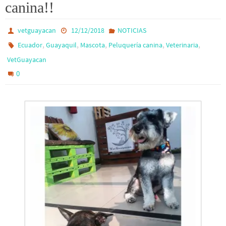
canina!!
vetguayacan
12/12/2018
NOTICIAS
,
,
,
,
,
Ecuador
Guayaquil
Mascota
Peluquería canina
Veterinaria
VetGuayacan
0