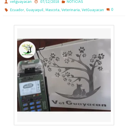
vetguayacan
07/12/2018
NOTICIAS
,
,
,
,
0
Ecuador
Guayaquil
Mascota
Veterinaria
VetGuayacan