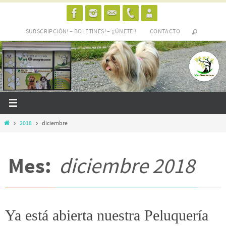
Ir
al
SUBSCRIPCIÓN! – BOLETINES! – ¡¡ÚNETE!!
CONTACTO
contenido
Inicio
2018
diciembre
Mes:
diciembre 2018
Ya está abierta nuestra Peluquería